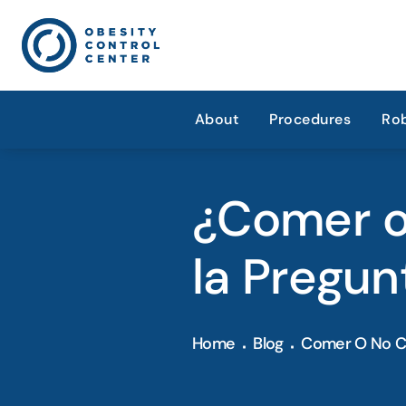
About
Procedures
Rob
¿Comer o
la Pregun
Home
Blog
Comer O No Co