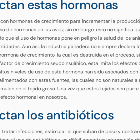
ctan estas hormonas
con hormonas de crecimiento para incrementar la producción
so de hormonas en las aves; sin embargo, esto no significa 
ado que el uso de hormonas pone en peligro la salud de los an
tidades. Aun así, la industria ganadera no siempre declara lo 
rmona de crecimiento, la cual es destruida en el proceso, s
ctor de crecimiento seudoinsulínico, esta imita los efectos
ltos niveles de uso de esta hormona han sido asociados con
 alimentados con estas fuentes, las cuales no son naturales a
ulan en el tejido graso. Una vez que estos tejidos son parte 
 efecto hormonal en nosotros.
tan los antibióticos
a tratar infecciones, estimular el que suban de peso y contrar
ican el uso de antibióticos, es difícil encontrar información 