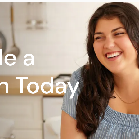
e a
n Today