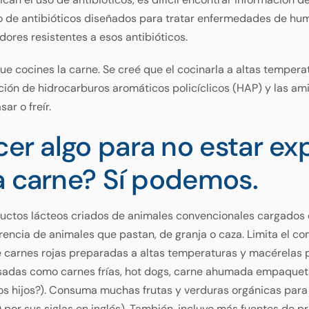
so de antibióticos diseñados para tratar enfermedades de hum
dores resistentes a esos antibióticos.
ue cocines la carne. Se creé que el cocinarla a altas temper
ción de hidrocarburos aromáticos policíclicos (HAP) y las am
ar o freír.
r algo para no estar exp
a carne? Sí podemos.
ductos lácteos criados de animales convencionales cargados
erencia de animales que pastan, de granja o caza. Limita el c
 carnes rojas preparadas a altas temperaturas y macérelas 
sadas como carnes frías, hot dogs, carne ahumada empaqueta
 hijos?). Consuma muchas frutas y verduras orgánicas para 
 por sus siglas en inglés). También, incluye más fuentes de 