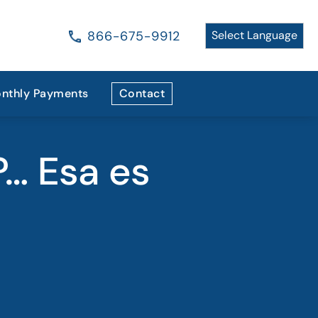
866-675-9912
nthly Payments
Contact
… Esa es